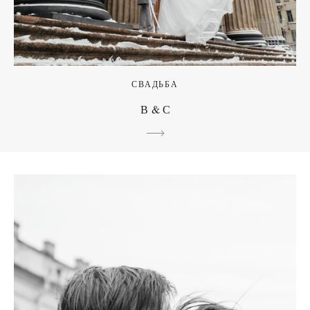
СВАДЬБА
В & С