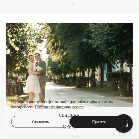
На сайте используются файлы cookie для работы сайта и анализа
посещаемости.
Политика конфиденциальности
СВАДЬБА
Отклонить
Принять
С & А