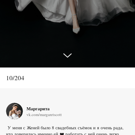
10/204
Маргарита
vk.com/margaretscott
У меня с Женей было 8 свадебных съёмок и я очень рада,
что доверилась именно ей ❤️ работать с ней очень легко,